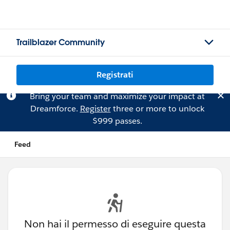
Trailblazer Community
Registrati
Bring your team and maximize your impact at
Dreamforce.
Register
three or more to unlock
$999 passes.
Feed
Non hai il permesso di eseguire questa