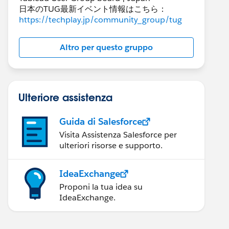
日本のTUG最新イベント情報はこちら：
https://techplay.jp/community_group/tug
Altro per questo gruppo
Ulteriore assistenza
Guida di Salesforce
Visita Assistenza Salesforce per
ulteriori risorse e supporto.
IdeaExchange
Proponi la tua idea su
IdeaExchange.