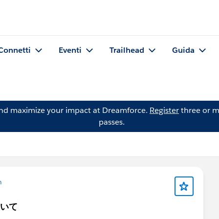
Connetti
Eventi
Trailhead
Guida
and maximize your impact at Dreamforce.
Register
three or m
passes.
n
ついて