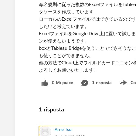
命名規則に従った複数のExcelファイルをTabl
タソースを作成しています。
ローカルのExcelファイルではできているので
したいと考えています。
ExcelファイルをGoogle Drive上に置いて試
ンが使えないようです。
boxとTableau Bridgeを使うことでで
も使うことができません。
他の方法で​Cloud上でワイルドカードユニオ
よろしくお願いいたします。​
0 Mi piace
1 risposta
Co
Sho
1 risposta
Ame Tso