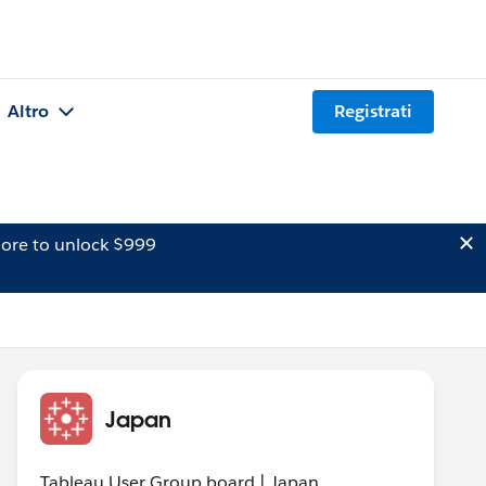
Altro
Registrati
ore to unlock $999
Japan
Tableau User Group board | Japan