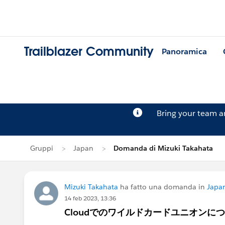
Trailblazer Community
Panoramica
Bring your team 
Gruppi
Japan
Domanda di Mizuki Takahata
Mizuki Takahata
ha fatto una domanda in
Japa
14 feb 2023, 13:36
Cloudでのワイルドカードユニオンに