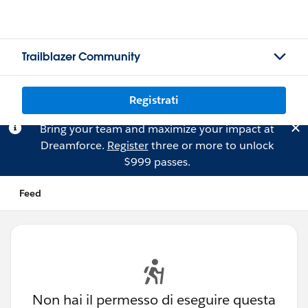
Trailblazer Community
Registrati
Bring your team and maximize your impact at
Dreamforce.
Register
three or more to unlock
$999 passes.
Feed
Non hai il permesso di eseguire questa