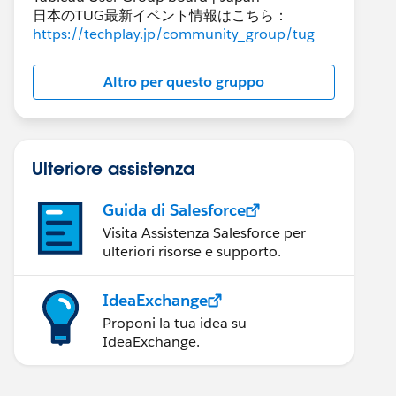
日本のTUG最新イベント情報はこちら：
https://techplay.jp/community_group/tug
Altro per questo gruppo
Ulteriore assistenza
Guida di Salesforce
Visita Assistenza Salesforce per
ulteriori risorse e supporto.
IdeaExchange
Proponi la tua idea su
IdeaExchange.