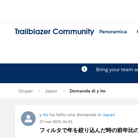
Trailblazer Community
Panoramica
Bring your team 
Gruppi
Japan
Domanda di y ito
y ito
ha fatto una domanda in
Japan
27 mar 2023, 04:31
フィルタで年を絞り込んだ時の前年比