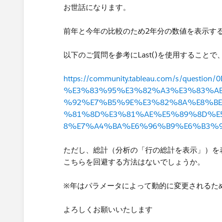
お世話になります。
前年と今年の比較のため2年分の数値を表示す
以下のご質問を参考にLast()を使用するこ
https://community.tableau.com/s/que
%E3%83%95%E3%82%A3%E3%83%A
%92%E7%B5%9E%E3%82%8A%E8%B
%81%8D%E3%81%AE%E5%89%8D%E
8%E7%A4%BA%E6%96%B9%E6%B3%
ただし、総計（分析の「行の総計を表示」）を
こちらを回避する方法はないでしょうか。
※年はパラメータによって動的​に変更される
よろしくお願いいたします