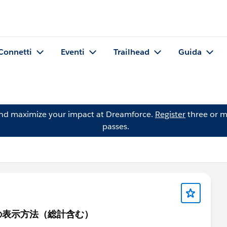
Connetti
Eventi
Trailhead
Guida
and maximize your impact at Dreamforce.
Register
three or m
passes.
の表示方法（総計含む）