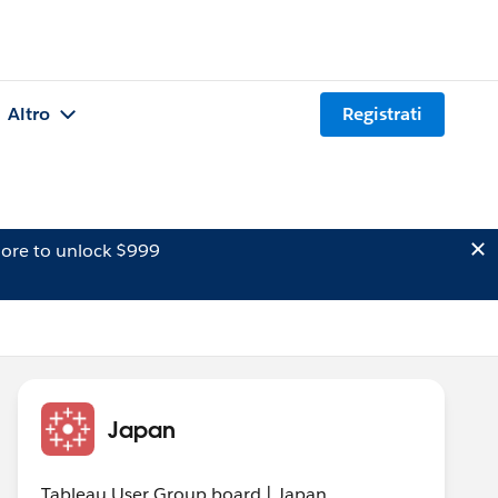
Altro
Registrati
ore to unlock $999
Japan
Tableau User Group board | Japan