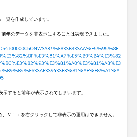
る一覧を作成しています。
とで、前年のデータを非表示にすることは実現できました。
stion/0D54T00000C5ONWSA3/%E8%B3%AA%E5%95%8F
B%E3%82%BF%E3%81%A7%E5%B9%B4%E3%82
E%BC%E3%82%93%E3%81%A0%E3%81%A8%E3
5%B9%B4%E6%AF%94%E3%81%AE%E8%A1%A
95
表示すると前年が表示されてしまいます。
ため、Ｖｉｚを右クリックして非表示の運用はできません。