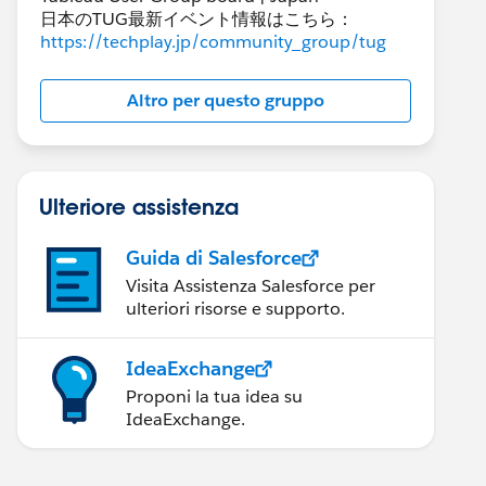
日本のTUG最新イベント情報はこちら：
https://techplay.jp/community_group/tug
Altro per questo gruppo
Ulteriore assistenza
Guida di Salesforce
Visita Assistenza Salesforce per
ulteriori risorse e supporto.
IdeaExchange
Proponi la tua idea su
IdeaExchange.