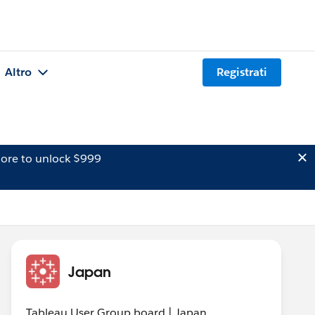
Altro
Registrati
ore to unlock $999
Japan
Tableau User Group board | Japan