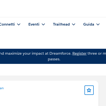
Connetti
Eventi
Trailhead
Guida
and maximize your impact at Dreamforce.
Register
three or m
passes.
an