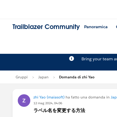
Trailblazer Community
Panoramica
Bring your team 
Gruppi
Japan
Domanda di zhi Yao
zhi Yao (maiasoft)
ha fatto una domanda in
Jap
12 mag 2024, 04:06
ラベル名を変更する方法