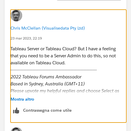
Chris McClellan (Visualisedata Pty Ltd)
23 mar 2023, 22:19
Tableau Server or Tableau Cloud? But I have a feeling
that you need to be a Server Admin to do this, so not
available on Tableau Cloud.
-----------------------------------------------------------
2022 Tableau Forums Ambassador
Based in Sydney, Australia (GMT+11)
Please upvote my helpful replies and choose Select as
Best Answer if it really is the best :)
Mostra altro
Contrassegna come utile