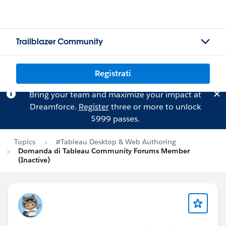
Trailblazer Community
Registrati
Bring your team and maximize your impact at
Dreamforce.
Register
three or more to unlock
$999 passes.
Topics
#Tableau Desktop & Web Authoring
Domanda di Tableau Community Forums Member
(Inactive)