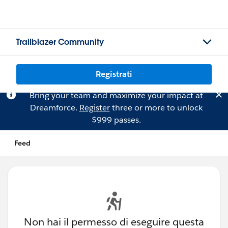
Trailblazer Community
Registrati
Bring your team and maximize your impact at
Dreamforce.
Register
three or more to unlock
$999 passes.
Feed
Non hai il permesso di eseguire questa