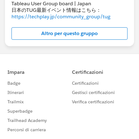
Tableau User Group board | Japan
日本のTUG最新イベント情報はこちら：
https://techplay.jp/community_group/tug
Altro per questo gruppo
方法②；招待メールが見つからない場合に Tableau
Cloud の利用を開始する方法
Tableau Cloud 開始時の招待メールが見つからない場合
でも、登録されている Cloud 管理者ユーザーが直接以
下の Tableau Cloud の URL へアクセスすることで利用
可能となります。こちらから Tableau Cloud の利用を開
始ください。
https://online.tableau.com/
もしTCMのURIがわからない場合は、下図の通り「URI
を忘れました」のリンクをクリックください。
本人確認のメールが届きますので、そちらに従ってログ
インが可能となります。
※ 既にTableau Cloudの利用開始をされており、サイト
名を忘れた場合にもこちらの手順で対応可能です。