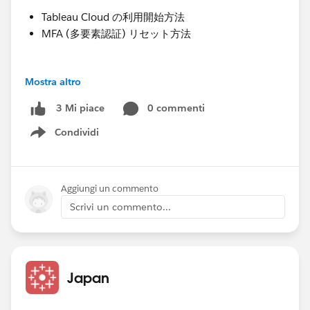
Tableau Cloud の利用開始方法
MFA (多要素認証) リセット方法
💡Tableau Cloud の利用開始方法
Mostra altro
Tableau Cloud は、以下の方法で利用を開始できます。
[Tableau Cloud Getting Started and Unable To Access
0 commenti
3 Mi piace
Site After Purchase]
Condividi
Show menu
https://help.salesforce.com/s/articleView?
id=001920432&type=1
Aggiungi un commento
方法①；Tableau Cloud の招待メールより開始する。
Scrivi un commento...
お客様のメールボックスから件名「Welcome to
Tableau Cloud」のメールより、アクセスすることで
Tableau Cloud の利用を開始できます。
Japan