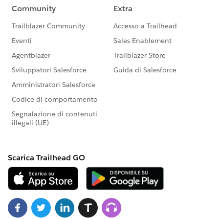
💡MFA (多要素認証) リセット方法について
MFA で使用している PC やスマートフォンの変更によ
り MFA (多要素認証) が使用できなくなった場合などは
サイト管理者のユーザーより、他ユーザーの MFA のリ
セットが可能となります。
以下の Youtube 動画より手順や方法を案内しておりま
すので、こちらを参考ください。
https://youtu.be/Ie2NLYev0NY?t=151&si=u7pYtF5-
hnPaaqoe
手順は以下のとおりとなります。
①対象ユーザーの MFA リセット
[多要素認証 と Tableau Cloud - Tableau > ロックアウト
された後にサイトへのアクセスを回復]
https://help.tableau.com/current/online/ja-