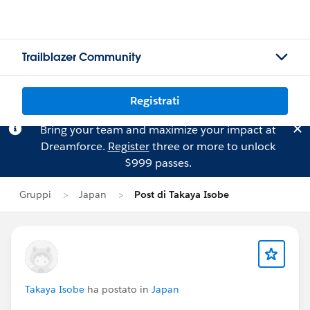
Trailblazer Community
Registrati
Bring your team and maximize your impact at
Dreamforce.
Register
three or more to unlock
$999 passes.
Gruppi
Japan
Post di Takaya Isobe
Takaya Isobe
ha postato in
Japan