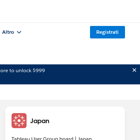
Altro
Registrati
ore to unlock $999
Japan
Tableau User Group board | Japan