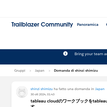
Trailblazer Community
Panoramica
Bring your team 
Gruppi
Japan
Domanda di shinzi shimizu
shinzi shimizu
ha fatto una domanda in
Japan
30 ott 2024, 01:43
tableau cloudのワークブックをtab
す。