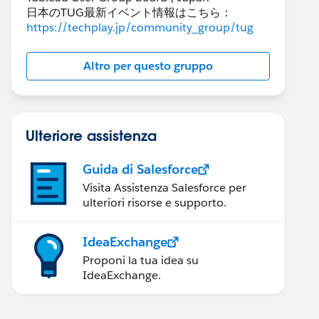
日本のTUG最新イベント情報はこちら：
https://techplay.jp/community_group/tug
Altro per questo gruppo
Ulteriore assistenza
Guida di Salesforce
Visita Assistenza Salesforce per
ulteriori risorse e supporto.
IdeaExchange
Proponi la tua idea su
IdeaExchange.