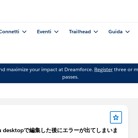
Connetti
Eventi
Trailhead
Guida
and maximize your impact at Dreamforce.
Register
three or m
passes.
leau desktopで編集した後にエラーが出てしまいま