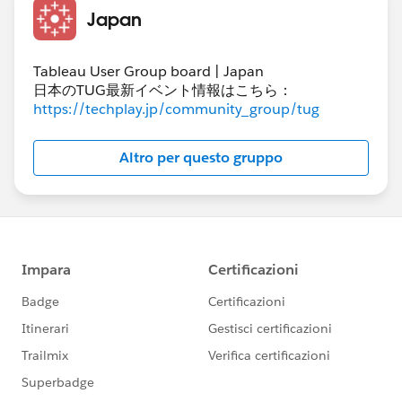
Japan
数を一番右列に表示したいです。
LOD計算をすれば表現が出来ると記事は見つけたのです
がグラフでの表示になってしまい、表のままの表現方法
Tableau User Group board | Japan
がわからない状況です。
日本のTUG最新イベント情報はこちら：
もし知識ございましたら教えて頂けますと幸いで
https://techplay.jp/community_group/tug
す・・！
Altro per questo gruppo