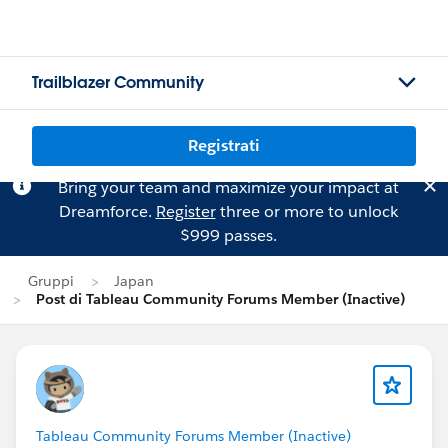
Trailblazer Community
Registrati
Bring your team and maximize your impact at
Dreamforce.
Register
three or more to unlock
$999 passes.
Gruppi
Japan
Post di Tableau Community Forums Member (Inactive)
Tableau Community Forums Member (Inactive)