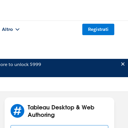
Altro
Registrati
ore to unlock $999
Tableau Desktop & Web
Authoring