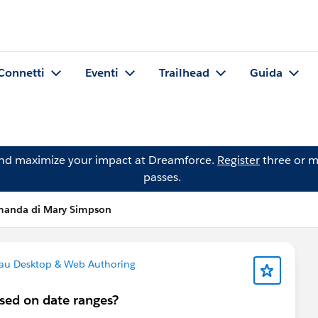
Connetti
Eventi
Trailhead
Guida
and maximize your impact at Dreamforce.
Register
three or m
passes.
anda di Mary Simpson
au Desktop & Web Authoring
ased on date ranges?