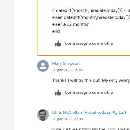
if datediff('month',hiredate,today()) <
elseif datediff('month',hiredate,today()
else '3-12 months'
end
Contrassegna come utile
Mary Simpson
20 gen 2022, 15:55
Thanks I will try this out. My only worr
Contrassegna come utile
Chris McClellan (Visualisedata Pty Ltd)
20 gen 2022, 22:39
Sure, just walk through the logic and a