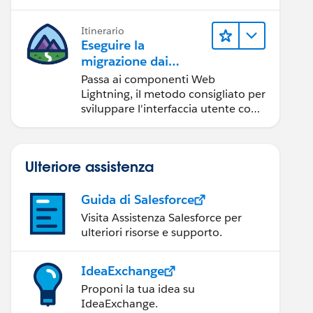
Itinerario
Eseguire la
migrazione dai
componenti Aura ai
Passa ai componenti Web
componenti Web
Lightning, il metodo consigliato per
Lightning
sviluppare l'interfaccia utente con
Salesforce.
Ulteriore assistenza
Guida di Salesforce
Visita Assistenza Salesforce per
ulteriori risorse e supporto.
IdeaExchange
Proponi la tua idea su
IdeaExchange.