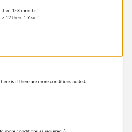
 3 then '0-3 months'
) > 12 then '1 Year+'
y here is if there are more conditions added.
dd more conditions as required :)