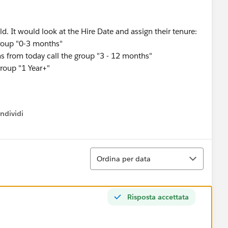
ld. It would look at the Hire Date and assign their tenure:
group "0-3 months"
s from today call the group "3 - 12 months"
group "1 Year+"
ndividi
w menu
Ordina
Ordina per data
Risposta accettata