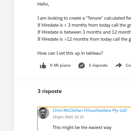
Hello,
I am looking to create a "Tenure" calculated fie
If Hiredate is < 3 months from today call the 
If Hiredate is between 3 months and 12 month
If Hiredate is >12 months from today call the 
How can I set this up in tableau?
0 Mi piace
3 risposte
Co
Sho
3 risposte
Chris McClellan (Visualisedata Pty Ltd)
19 gen 2022, 22:15
This might be the easiest way