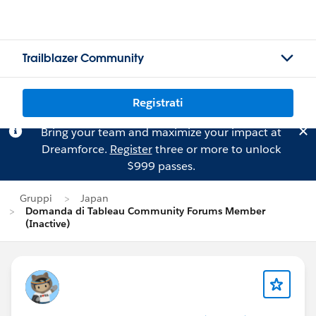
Trailblazer Community
Registrati
Bring your team and maximize your impact at
Dreamforce.
Register
three or more to unlock
$999 passes.
Gruppi
Japan
Domanda di Tableau Community Forums Member
(Inactive)