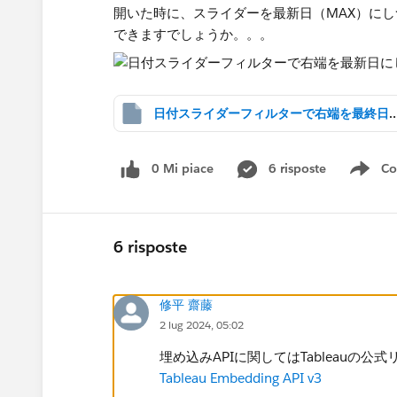
開いた時に、スライダーを最新日（MAX）に
できますでしょうか。。。
日付スライダーフィルターで右端を最終日
0 Mi piace
6 risposte
Co
Sho
6 risposte
修平 齋藤
2 lug 2024, 05:02
埋め込みAPIに関してはTableauの
Tableau Embedding API v3