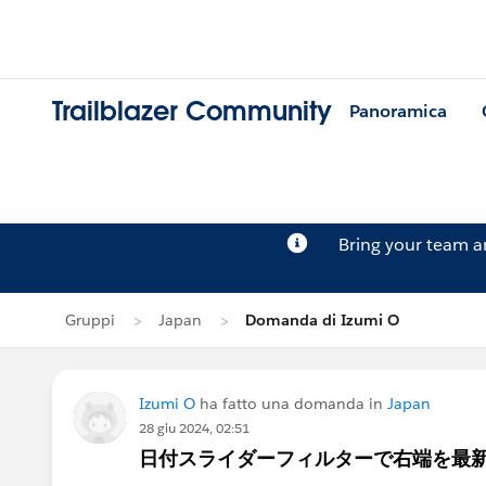
Trailblazer Community
Panoramica
Bring your team 
Gruppi
Japan
Domanda di Izumi O
Izumi O
ha fatto una domanda in
Japan
28 giu 2024, 02:51
日付スライダーフィルターで右端を最