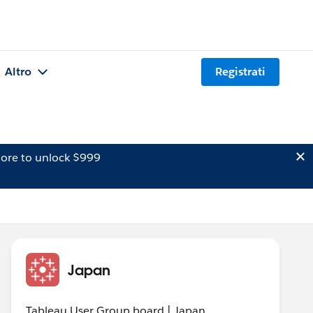
Altro
Registrati
ore to unlock $999
Japan
Tableau User Group board | Japan