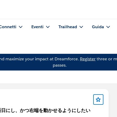
Connetti
Eventi
Trailhead
Guida
and maximize your impact at Dreamforce.
Register
three or m
passes.
新日にし、かつ右端を動かせるようにしたい