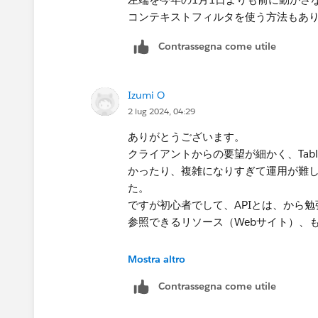
コンテキストフィルタを使う方法もあ
Contrassegna come utile
Izumi O
2 lug 2024, 04:29
ありがとうございます。
クライアントからの要望が細かく、Tab
かったり、複雑になりすぎて運用が難し
た。
ですが初心者でして、APIとは、から
参照できるリソース（Webサイト）、
コンテキストだと、
Mostra altro
・左端を今年の1/1にして、右端を最新
Contrassegna come utile
・かつ、スライダー表示（相対日付の
・かつ、両端をユーザーが変更できる