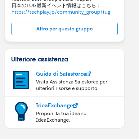
日本のTUG最新イベント情報はこちら：
https://techplay.jp/community_group/tug
Altro per questo gruppo
Ulteriore assistenza
Guida di Salesforce
Visita Assistenza Salesforce per
ulteriori risorse e supporto.
IdeaExchange
Proponi la tua idea su
IdeaExchange.