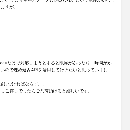
りますが。
leauだけで対応しようとすると限界があったり、時間がか
いので埋め込みAPIを活用して行きたいと思っていまし
勉強しなければならず。。
もしご存じでしたらご共有頂けると嬉しいです。
にし
「今年」ではなく）にし
ように