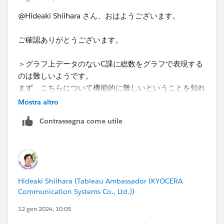
@Hideaki Shiihara さん、おはようございます。
ご確認ありがとうございます。
＞グラフ上データのないC課に総数をグラフで表現する
のは難しいようです。
まず、こちらについて機能的に難しいということを知れ
たので、非常に参考となりました。ありがとうございま
Mostra altro
す。
Contrassegna come utile
＞例えば日付の開始終了のフィルタをパラメータに置き
換えたら、以下のような表現は可能です。
解決策をありがとうございます。こちらの実装で問題な
いと思います！
Hideaki Shiihara (Tableau Ambassador (KYOCERA
自分ではパラメータとして扱うことを思いつかなかった
Communication Systems Co., Ltd.))
と思うので、勉強になりました。この方法で実装を進め
ていきたいと思います。
12 gen 2024, 10:05