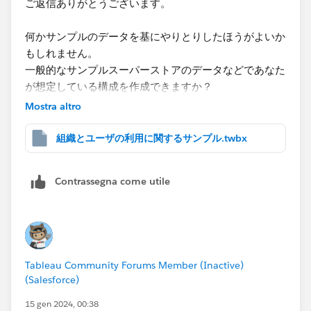
ご返信ありがとうございます。
② 結合の例
何かサンプルのデータを基にやりとりしたほうがよいか
もしれません。
一般的なサンプルスーパーストアのデータなどであなた
③ データブレンドの例
が想定している構成を作成できますか？
Mostra altro
もしくは、こちらもであなたの情報から少しサンプルデ
ータを作ってみました。
組織とユーザの利用に関するサンプル.twbx
③は計算やそのほかで制約がけっこうあるため使い勝
あなたの想定するものと違うかもしれませんが、これで
手が悪いです。
よければどうしたいか補足頂けますか？
できるなら、①や②で対応が望ましいです。
Contrassegna come utile
<Data>
特に①はそれぞれのデータで先に適度な粒度で集計し
たもの同士を結合するイメージで使い勝手がよいです。
②は共通のキーで紐づけるとき同じ粒度にすることが
求められます(事前の調整が必要なことが多い)。異なる
Tableau Community Forums Member (Inactive)
粒度のものを結合すると、データのレコードの重複が発
(Salesforce)
生することがあり誤った値を扱ってしまうことがあるた
15 gen 2024, 00:38
め注意が必要です。