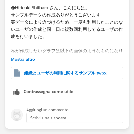
@Hideaki Shiihara​ さん、こんにちは。
Tableauのヘルプに結合とリレーションの違いなど説明
サンプルデータの作成ありがとうございます。
しているものがありますので参考にしてみてください。
実データにより近づけるため、一度も利用したことのな
<サンプルチャート>​
関係と結合の違い - Tableau
いユーザの作成と同一日に複数回利用してるユーザの作
成を行いました。
※ワークブックのサンプルも添付します。
※補足ですが、Tableau Prepの利用についてもよければ
審査を依頼しておいたほうがよいかもしれません。
私が作成したいグラフは以下の画像のようなものになり
お手数ですがご確認お願い致します。
Tableauが許可されているなら、同種のソフトである
まして、サービスがどのくらい利用されているかの確認
Mostra altro
Prepも許可されるかもしれませんね。データの前処理を
をしたいと考えております。
*If you get the best results from this exchange, I would
行う上でPrepはとても便利ですので。
組織とユーザの利用に関するサンプル.twbx
appreciate it if you could choose the best answer or
upvote.
Contrassegna come utile
Aggiungi un commento
Scrivi una risposta...