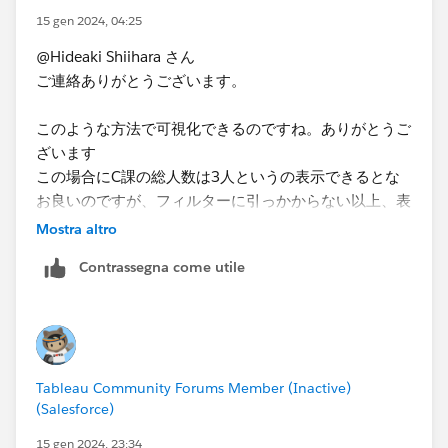
appreciate it if you could choose the best answer or
15 gen 2024, 04:25
upvote.
@Hideaki Shiihara さん
ご連絡ありがとうございます。
このような方法で可視化できるのですね。ありがとうご
ざいます
この場合にC課の総人数は3人というの表示できるとな
お良いのですが、フィルターに引っかからない以上、表
示させることは不可能でしょうか。総人数が多い部署が
Mostra altro
誰も利用していないということは重要な示唆なので、そ
Contrassegna come utile
れがわかるような形にできればと思います。
無理を言ってしまい申し訳ございませんが、ご確認のほ
どよろしくお願いします。
Tableau Community Forums Member (Inactive)
(Salesforce)
15 gen 2024, 23:34