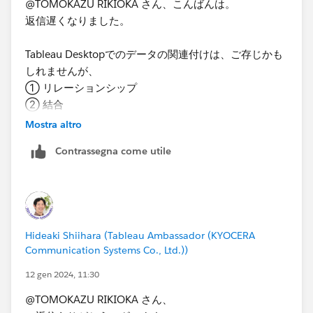
@TOMOKAZU RIKIOKA さん、こんばんは。
数日間にわたり、Q&Aに対応してくださり、誠にあり
返信遅くなりました。
がとうございました。Tableauを使い始めたばかりで調
べ方もあまりわからず困っていたので、とても助かりま
Tableau Desktopでのデータの関連付けは、ご存じかも
した。
しれませんが、
今後ともどうぞよろしくお願いいたします
① リレーションシップ
② 結合
③ データブレンド
Mostra altro
とあります。以下は関連付けする例です。
Contrassegna come utile
① リレーションシップの例
Hideaki Shiihara (Tableau Ambassador (KYOCERA
Communication Systems Co., Ltd.))
12 gen 2024, 11:30
@TOMOKAZU RIKIOKA​ さん、