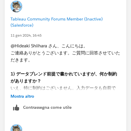
それができない場合、Tableau Prepを使えば自由にデー
タの前処理が可能になります。
Tableau Community Forums Member (Inactive)
このあたりご検討はされておりますか？​
(Salesforce)
11 gen 2024, 16:45
*If you get the best results from this exchange, I would
@Hideaki Shiihara​ さん、こんにちは。
appreciate it if you could choose the best answer or
ご連絡ありがとうございます。ご質問に回答させていた
upvote.
だきます。
1) データブレンド前提で書かれていますが、何か制約
がありますか？
いえ、特に制約はございません。入力データも自前で
Pythonで加工して準備したものになりますので、デー
Mostra altro
タ形式の変更なども柔軟に行えます。
Contrassegna come utile
2) Tableau Prepは利用できますか？
Tableau Prepの知識がないため、曖昧ですが利用できな
い認識です。社用PCにはTableau Desktopのみが入って