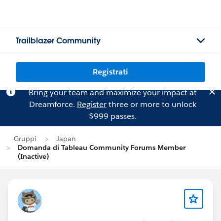
Trailblazer Community
Registrati
Bring your team and maximize your impact at
Dreamforce.
Register
three or more to unlock
$999 passes.
Gruppi
Japan
Domanda di Tableau Community Forums Member
(Inactive)