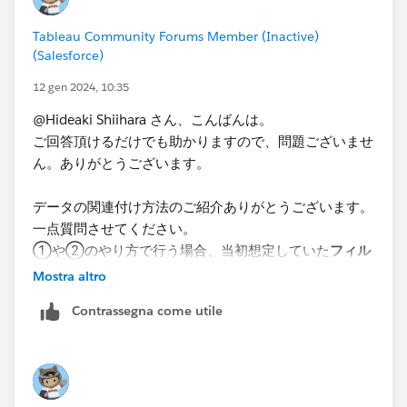
おり、他ソフトのインストールなどは審査が必要になる
Tableau Community Forums Member (Inactive)
ため、導入が難しい状況です。
(Salesforce)
1番の回答にもある通り、データの前処理はPythonで可
12 gen 2024, 10:35
能なので、データ形式を変換することで可能であれば、
@Hideaki Shiihara​ さん、こんばんは。
ご教授頂けますと幸いです。自分で色々とデータ形式を
ご回答頂けるだけでも助かりますので、問題ございませ
いじって試してみたのですが、うまく行かず困っており
ん。ありがとうございます。
ます。
​データの関連付け方法のご紹介ありがとうございます。
一点質問させてください。
①や②のやり方で行う場合、当初​想定していた
フィル
ター機能を用いて期間を絞りながら、棒グラフの変化を
Mostra altro
確認する
ことはできずに、ある一定期間の粒度で先に集
Contrassegna come utile
計してその結果を表示する形になるという認識でよろし
いでしょうか。
データブレンドを使っていた理由が、条件を柔軟に変え
るためには結合前にその都度集計が必要になるため、