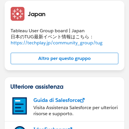
特別に実装したい機能として利用日のフィルターを行い
たい​と考えています。下記の場合だと、該当期間にC課
Japan
を利用したユーザが存在しないため、C課の表記が消え
ておりますがこの場合だと0/3といった表示がされるよ
うにしたいです。
Tableau User Group board | Japan
日本のTUG最新イベント情報はこちら：
https://techplay.jp/community_group/tug
お手数をおかけしますが、ご確認のほどよろしくお願い
いたします。​
Altro per questo gruppo
Ulteriore assistenza
Guida di Salesforce
Visita Assistenza Salesforce per ulteriori
risorse e supporto.