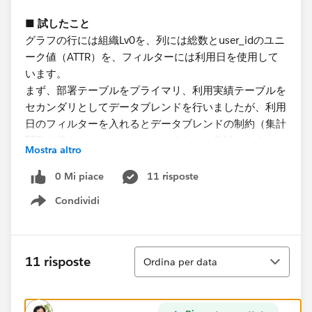
■ 試したこと
グラフの行には組織Lv0を、列には総数とuser_idのユニ
ーク値（ATTR）を、フィルターには利用日を使用して
います。
まず、部署テーブルをプライマリ、利用実績テーブルを
セカンダリとしてデータブレンドを行いましたが、利用
日のフィルターを入れるとデータブレンドの制約（集計
関数が使えない？）にひっかかるため、集計できませ
Mostra altro
ん。
次に、テーブルを逆にしてデータブレンドしたのです
0 Mi piace
11 risposte
が、データブレンドは左外部結合のため、利用データが
Condividi
ない項目が消えてしまいます。
Show menu
利用データがない項目は利用者数を0として集計したい
です。
Ordina
11 risposte
Ordina per data
■ 質問
やりたいことに記載した内容を実装する方法は何かござ
いますか。もしございましたら、ご教授いただけますと