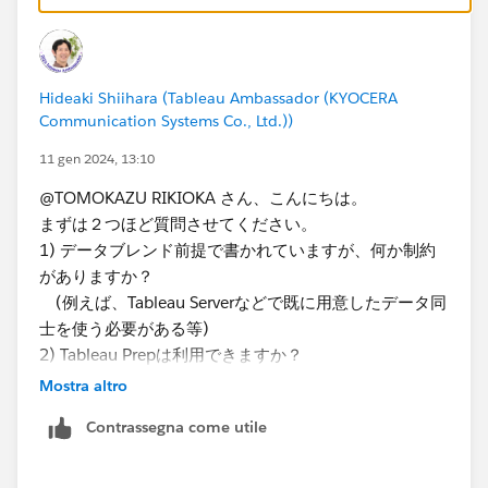
Hideaki Shiihara (Tableau Ambassador (KYOCERA
Communication Systems Co., Ltd.))
例えば日付の開始終了のフィルタをパラメータに置き換
えたら、
11 gen 2024, 13:10
以下のような表現は可能です。（ファイルサンプル添
@TOMOKAZU RIKIOKA​ さん、こんにちは。
付）
まずは２つほど質問させてください。
1) データブレンド前提で書かれていますが、何か制約
がありますか？
*If you get the best results from this exchange, I would
(例えば、Tableau Serverなどで既に用意したデータ同
appreciate it if you could choose the best answer or
士を使う必要がある等)​
upvote.
2) Tableau Prepは利用できますか？
*If you get the best results from this exchange, I would
Mostra altro
appreciate it if you could choose the best answer or
今回の件ですが、データブレンドはご存じのように計算
Contrassegna come utile
upvote.
に制限がけっこうあります。
できれば結合やリレーションシップが使えるとよいので
すが。。。