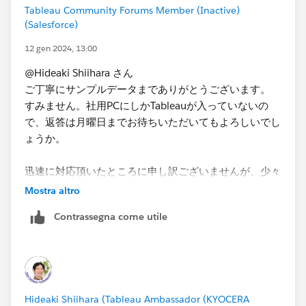
Tableau Community Forums Member (Inactive)
Tableau上で実装したいというものでした。上記に記載
(Salesforce)
しているやりたいことがTableauで実現することが難し
いということが分かれば、ご説明頂いたような方法で妥
12 gen 2024, 13:00
協するという方針に変えようかと考えております。こち
@Hideaki Shiihara さん
らについて、教えていただくことは可能でしょうか。​
ご丁寧にサンプルデータまでありがとうございます。
すみません。社用PCにしかTableauが入っていないの
で、返答は月曜日までお待ちいただいてもよろしいでし
ょうか。
迅速に対応頂いたところに申し訳ございませんが、少々
おまちいただけますと幸いです。
Mostra altro
Contrassegna come utile
Hideaki Shiihara (Tableau Ambassador (KYOCERA