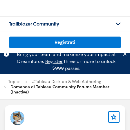
Trailblazer Community
Registrati
Bring your team and maximize your impact at
Dreamforce.
Register
three or more to unlock
$999 passes.
Topics
#Tableau Desktop & Web Authoring
Domanda di Tableau Community Forums Member
(Inactive)