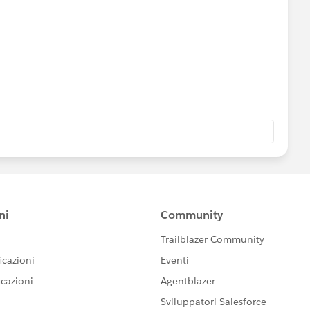
から手で不要なメジャーを消していくと残り1個になった
てしまいますので、メジャーネームのフィルタで表示したい
す。