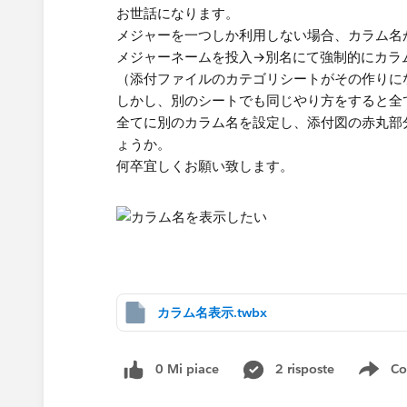
お世話になります。
メジャーを一つしか利用しない場合、カラム名
メジャーネームを投入→別名にて強制的にカラ
（添付ファイルのカテゴリシートがその作りに
しかし、別のシートでも同じやり方をすると全
全てに別のカラム名を設定し、添付図の赤丸部
ょうか。
何卒宜しくお願い致します。​
カラム名表示.twbx
0 Mi piace
2 risposte
Co
Sho