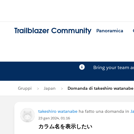
Trailblazer Community
Panoramica
Bring your team 
Gruppi
Japan
Domanda di takeshiro watanabe
takeshiro watanabe
ha fatto una domanda in
J
23 gen 2024, 01:16
カラム名を表示したい