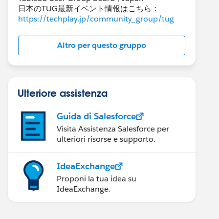
日本のTUG最新イベント情報はこちら：
https://techplay.jp/community_group/tug
Altro per questo gruppo
Ulteriore assistenza
Guida di Salesforce
Visita Assistenza Salesforce per
ulteriori risorse e supporto.
IdeaExchange
Proponi la tua idea su
IdeaExchange.