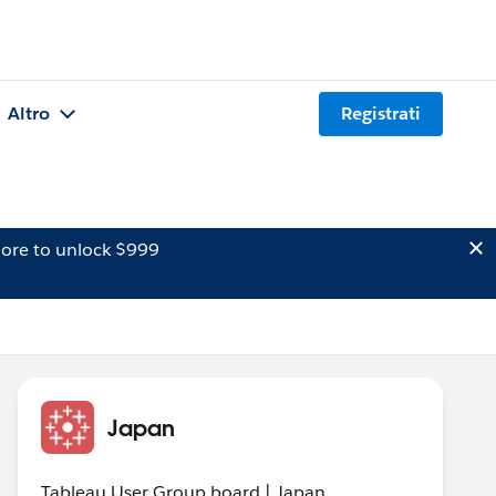
Altro
Registrati
ore to unlock $999
Japan
Tableau User Group board | Japan