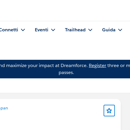
Connetti
Eventi
Trailhead
Guida
and maximize your impact at Dreamforce.
Register
three or m
passes.
apan