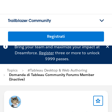
Trailblazer Community
Registrati
Bring your team and maximize your impact at
Dreamforce.
Register
three or more to unlock
$999 passes.
Topics
#Tableau Desktop & Web Authoring
Domanda di Tableau Community Forums Member
(Inactive)