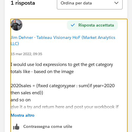
1 risposta
Ordina per data
Risposta accettata
Jim Dehner - Tableau Visionary HoF (Market Analytics
LLC)
15 mar 2022, 09:35
I would use lod expressions to get the get category
totals like - based on the image
2020sales = {fixed category,year : sum(if year=2020
then sales end)}
and so on
give it a try and return here and post your workbook if
there are questions
Mostra altro
Jim
Contrassegna come utile