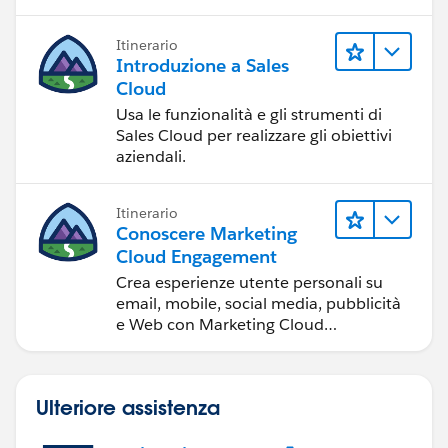
</html>
gli strumenti di visualizzazione dei dati,
la condivisione di storie basate sui dati
Itinerario
e la collaborazione.
Introduzione a Sales
Cloud
Usa le funzionalità e gli strumenti di
Sales Cloud per realizzare gli obiettivi
aziendali.
Itinerario
Conoscere Marketing
Cloud Engagement
Crea esperienze utente personali su
email, mobile, social media, pubblicità
e Web con Marketing Cloud
Engagement.
Ulteriore assistenza