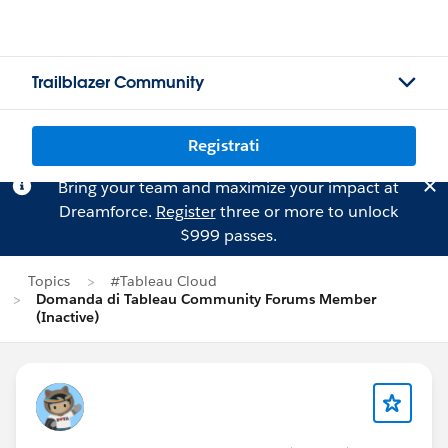
Trailblazer Community
Registrati
Bring your team and maximize your impact at
Dreamforce.
Register
three or more to unlock
$999 passes.
Topics
#Tableau Cloud
Domanda di Tableau Community Forums Member
(Inactive)