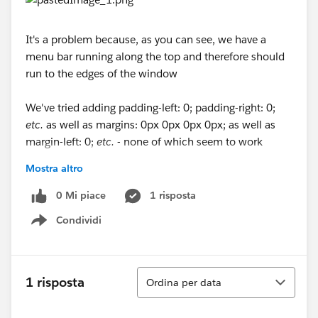
It's a problem because, as you can see, we have a
menu bar running along the top and therefore should
run to the edges of the window
We've tried adding padding-left: 0; padding-right: 0;
etc.
as well as margins: 0px 0px 0px 0px; as well as
margin-left: 0;
etc.
- none of which seem to work
Mostra altro
Has anyone encountered this, and/or know a solution?
Thanks!
0 Mi piace
1 risposta
Condividi
Show menu
Ordina
1 risposta
Ordina per data