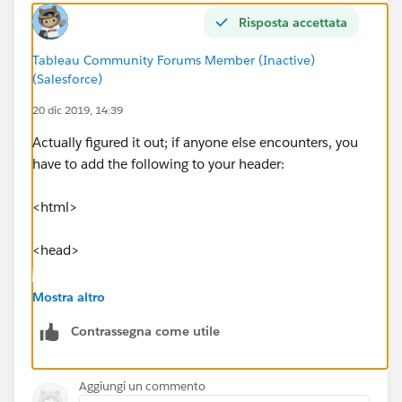
Risposta accettata
Tableau Community Forums Member (Inactive)
(Salesforce)
20 dic 2019, 14:39
Actually figured it out; if anyone else encounters, you
have to add the following to your header:
<html>
<head>
<style>
Mostra altro
Contrassegna come utile
body {
height: 100%; width: 100%; padding: 0px 0px 0px
Aggiungi un commento
0px;