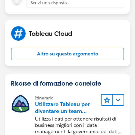
Scrivi una risposta...
margin-top: 0px;
margin-bottom 0px;
Tableau Cloud
margin-left: 0px;
Altro su questo argomento
margin-right: 0px;
}
Risorse di formazione correlate
</style>
Itinerario
</head>
Utilizzare Tableau per
diventare un team
<body>
orientato ai dati
Utilizza i dati per ottenere risultati di
--- insert Embed code here ---
business migliori con il data
</body>
management, la governance dei dati,