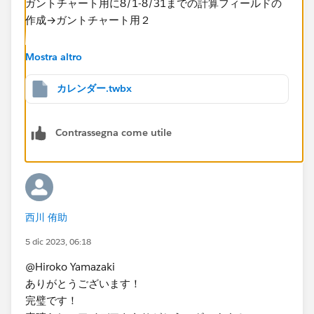
ガントチャート用に8/1-8/31までの計算フィールドの
作成→ガントチャート用２
これで作成すれば8/31までの表示になりました。
Mostra altro
ツールヒントには本来の修了日も入れられるので、一応
両方いれておきました。
カレンダー.twbx
Contrassegna come utile
西川 侑助
5 dic 2023, 06:18
@Hiroko Yamazaki
ありがとうございます！
完璧です！