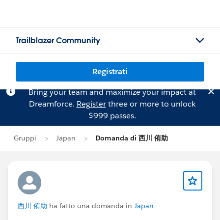
Trailblazer Community
Registrati
Bring your team and maximize your impact at
Dreamforce.
Register
three or more to unlock
$999 passes.
Gruppi
Japan
Domanda di 西川 侑助
西川 侑助
ha fatto una domanda in
Japan