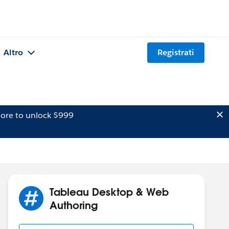
Altro
Registrati
ore to unlock $999
Tableau Desktop & Web
Authoring