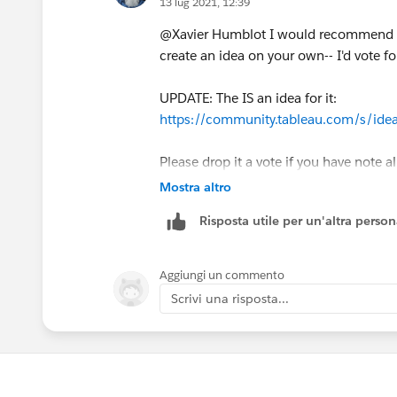
13 lug 2021, 12:39
@Xavier Humblot​ I would recommend ch
create an idea on your own-- I'd vote for
UPDATE: The IS an idea for it:
https://community.tableau.com/s/i
Please drop it a vote if you have note al
Mostra altro
Risposta utile per un'altra perso
Aggiungi un commento
Scrivi una risposta...