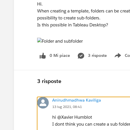
Hi.
When creating a template, folders can be create
possibility to create sub-folders.
Is this possible in Tableau Desktop?
0 Mi piace
3 risposte
Co
Sho
3 risposte
Anirudhmadhwa Kaviliga
13 lug 2021, 08:41
hi @Xavier Humblot​
I dont think you can create a sub folde