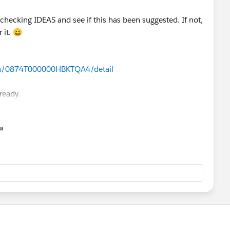
ecking IDEAS and see if this has been suggested. If not,
 it. 😀
dea/0874T000000HBKTQA4/detail
ready.
na