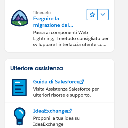
Itinerario
Eseguire la
migrazione dai
componenti Aura ai
Passa ai componenti Web
componenti Web
Lightning, il metodo consigliato per
Lightning
sviluppare l'interfaccia utente con
Salesforce.
Ulteriore assistenza
Guida di Salesforce
Visita Assistenza Salesforce per
ulteriori risorse e supporto.
IdeaExchange
Proponi la tua idea su
IdeaExchange.