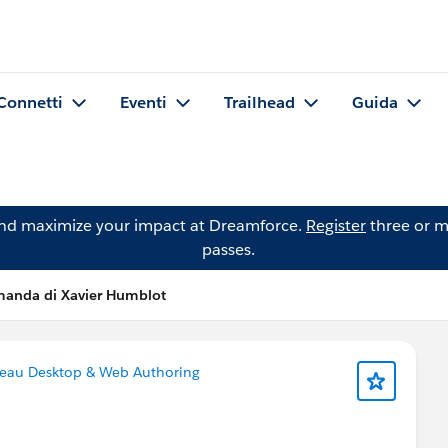
Connetti
Eventi
Trailhead
Guida
and maximize your impact at Dreamforce.
Register
three or m
passes.
anda di Xavier Humblot
eau Desktop & Web Authoring