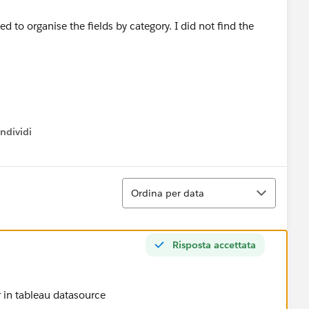
d to organise the fields by category. I did not find the
ndividi
w menu
Ordina
Ordina per data
Risposta accettata
r in tableau datasource