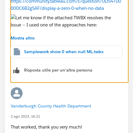
https://community.tableau.com/s/question/0D54T00
000C6B2gSAF/display-a-zero-0-when-no-data
Mostra altro
Samplework show 0 when null ML.twbx
Risposta utile per un'altra persona
Vanderburgh County Health Department
2 ago 2023, 16:21
That worked, thank you very much!