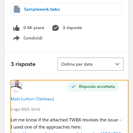
Samplework.twbx
0 Mi piace
3 risposte
Condividi
Show menu
Ordina
3 risposte
Ordina per data
Risposta accettata
Matt Lutton (Tableau)
2 ago 2023, 15:42
Let me know if the attached TWBX resolves the issue --
I used one of the approaches here: