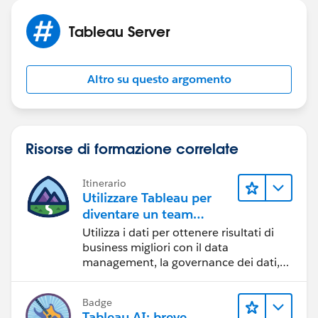
Tableau Server
Altro su questo argomento
Risorse di formazione correlate
Itinerario
Utilizzare Tableau per
diventare un team
orientato ai dati
Utilizza i dati per ottenere risultati di
business migliori con il data
management, la governance dei dati,
gli strumenti di visualizzazione dei dati,
la condivisione di storie basate sui dati
Badge
e la collaborazione.
Tableau AI: breve