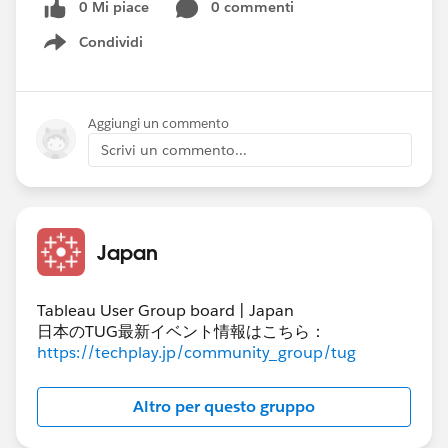
0 Mi piace
0 commenti
Condividi
Show menu
Aggiungi un commento
Scrivi un commento...
Japan
Tableau User Group board | Japan
日本のTUG最新イベント情報はこちら：
https://techplay.jp/community_group/tug
Altro per questo gruppo