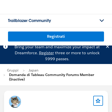
Trailblazer Community
Registrati
Bring your team and maximize your impact at
Dreamforce.
Register
three or more to unlock
$999 passes.
Gruppi
Japan
Domanda di Tableau Community Forums Member
(Inactive)