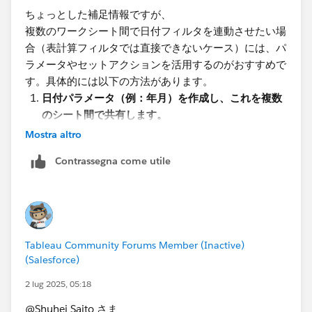
このようにして年で作った表計算フィルタを利用する方
ちょっとした補足情報ですが、
法にはひとつ欠点というか制限があり、複数シート間で
複数のワークシート間で日付フィルタを連動させたい場
表計算フィルタを連動させることができません。複数シ
合（表計算フィルタでは直接できないケース）には、パ
ートで連動させたいときは、パラメータやセットを組み
ラメータやセットアクションを活用するのがおすすめで
合わせて使うことになります。
す。具体的には以下の方法があります。
日付パラメータ（例：年月）を作成し、これを複数
のシート間で共有します。
このパラメータを基準に計算フィールドを設定する
Mostra altro
ことで、各ワークシートでの前年比計算が正しく動
Contrassegna come utile
作します。
この方法を使うことで、前年比の散布図やその他のビジ
ュアライゼーションでフィルタの同期が可能となりま
す。
ご参考になれば幸いです。
Tableau Community Forums Member (Inactive)
(Salesforce)
2 lug 2025, 05:18
@Shuhei Saito さま