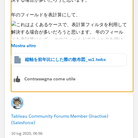
年のフィールドを表計算にして、
Mostra altro
縦軸を前年比にした際の散布図_ss1.twbx
Contrassegna come utile
そのフィールドでフィルタを掛けます。表計算は他の独
立した表計算（この場合は前年比）に影響を与えません
ので、思ったとおりに表示されるだろうと思います。
Tableau Community Forums Member (Inactive)
(Salesforce)
10 lug 2025, 06:56