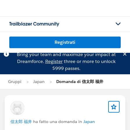
Trailblazer Community
Registrati
Bring your team and maximize your impact at
Dreamforce.
Register
three or more to unlock
$999 passes.
Gruppi
Japan
Domanda di 信太郎 福井
信太郎 福井
ha fatto una domanda in
Japan