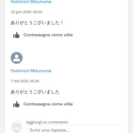
Yoshinori Mizunuma
22 gen 2025, 05:42
上図の例では回答された番号に「2」というデータが無
いため、1～5の回答の数字のうち2が欠落して4列の表
ありがとうございました！
示になっています。最初に書いた"完全な枠が必要か"と
いうのは、この欠落した2を表示するかどうかという意
Contrassegna come utile
味です。
Yoshinori Mizunuma
7 feb 2025, 05:26
ありがとうございました
Contrassegna come utile
Aggiungi un commento
Scrivi una risposta...