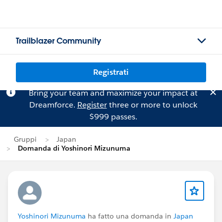
Trailblazer Community
Registrati
Bring your team and maximize your impact at
Dreamforce.
Register
three or more to unlock
$999 passes.
Gruppi
Japan
Domanda di Yoshinori Mizunuma
Yoshinori Mizunuma
ha fatto una domanda in
Japan