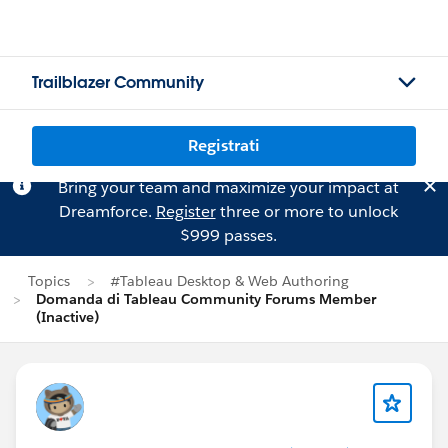
Trailblazer Community
Registrati
Bring your team and maximize your impact at
Dreamforce.
Register
three or more to unlock
$999 passes.
Topics
#Tableau Desktop & Web Authoring
Domanda di Tableau Community Forums Member
(Inactive)