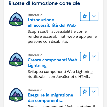
Risorse di formazione correlate
Itinerario
Introduzione
all'accessibilità del Web
Scopri cos'è l'accessibilità e come
rendere accessibili siti web e app per le
persone con disabilità.
Itinerario
Creare componenti Web
Lightning
Sviluppa componenti Web Lightning
riutilizzabili con JavaScript e HTML.
Itinerario
Eseguire la migrazione
dai componenti
Visualforce ai
Passa ai componenti Web Lightning, il