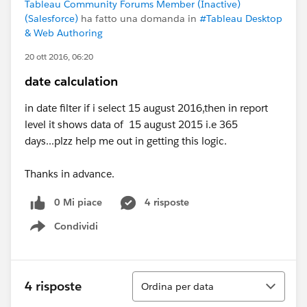
Tableau Community Forums Member (Inactive)
(Salesforce)
ha fatto una domanda in
#Tableau Desktop
& Web Authoring
20 ott 2016, 06:20
date calculation
in date filter if i select 15 august 2016,then in report
level it shows data of 15 august 2015 i.e 365
days...plzz help me out in getting this logic.
Thanks in advance.
0 Mi piace
4 risposte
Condividi
Show menu
Ordina
4 risposte
Ordina per data