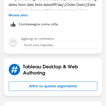
Mostra altro
Contrassegna come utile
datediff('day',[Order Date],[Date parameter])=0
or
Aggiungi un commento
datediff('day',[Order Date],[Date parameter])=366
Scrivi una risposta...
Thanks
Tableau Desktop & Web
Authoring
Altro su questo argomento