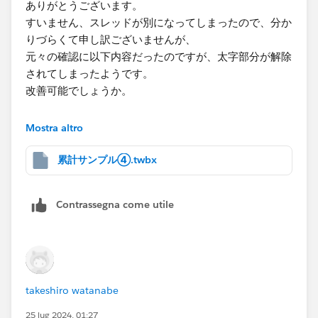
ありがとうございます。
すいません、スレッドが別になってしまったので、分か
りづらくて申し訳ございませんが、
元々の確認に以下内容だったのですが、太字部分が解除
されてしまったようです。
改善可能でしょうか。
＞サブカテゴリ別に累計計算を日別にしていく中で、
Mostra altro
＞最終売上日以降の場合は累計売上を表示させないよう
にしたい。
累計サンプル④.twbx
＞
＞IF [オーダー日]> { FIXED [サブカテゴリ]:MAX([オー
Contrassegna come utile
ダー日])}
＞THEN ""
＞ELSE RUNNING_SUM(SUM([売上]))
＞END
＞という式を考えましたが、エラーが出てしまい、他の
takeshiro watanabe
方法でも上手くいきません。やり方が分かる方がいまし
たら、ご指導お願い致します。
25 lug 2024, 01:27