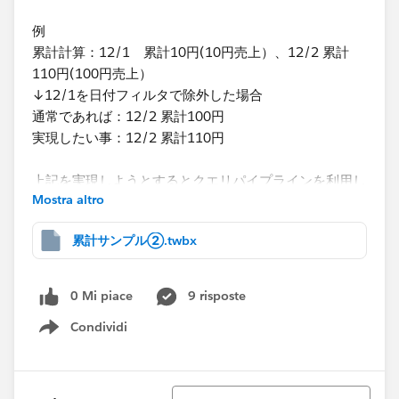
例
累計計算：12/1 累計10円(10円売上）、12/2 累計
110円(100円売上）
↓12/1を日付フィルタで除外した場合
通常であれば：12/2 累計100円
実現したい事：12/2 累計110円
上記を実現しようとするとクエリパイプラインを利用し
Mostra altro
て、日付フィルタを表計算フィルタに設定する必要があ
りますが、表計算フィルタにするとフィルタが日付のス
累計サンプル②.twbx
ライドバー形式に設定出来ず困っています。
実現する方法はありますでしょうか。何卒宜しくお願い
致します。
0 Mi piace
9 risposte
Condividi
Show menu
Ordina