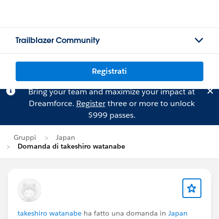
Trailblazer Community
Registrati
Bring your team and maximize your impact at
Dreamforce.
Register
three or more to unlock
$999 passes.
Gruppi
Japan
Domanda di takeshiro watanabe
takeshiro watanabe
ha fatto una domanda in
Japan