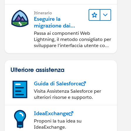
Itinerario
Eseguire la
migrazione dai
componenti Aura ai
Passa ai componenti Web
componenti Web
Lightning, il metodo consigliato per
Lightning
sviluppare l'interfaccia utente con
Salesforce.
Ulteriore assistenza
Guida di Salesforce
Visita Assistenza Salesforce per
ulteriori risorse e supporto.
IdeaExchange
Proponi la tua idea su
IdeaExchange.