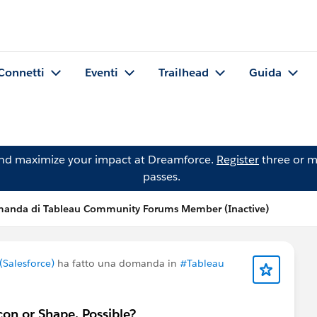
Connetti
Eventi
Trailhead
Guida
and maximize your impact at Dreamforce.
Register
three or m
passes.
anda di Tableau Community Forums Member (Inactive)
Salesforce)
ha fatto una domanda in
#Tableau
con or Shape. Possible?