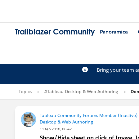
Trailblazer Community
Panoramica
Bring your team 
Topics
#Tableau Desktop & Web Authoring
Dom
Tableau Community Forums Member (Inactive) (
Desktop & Web Authoring
11 feb 2018, 06:42
Show/Hide sheet on click of Image, I