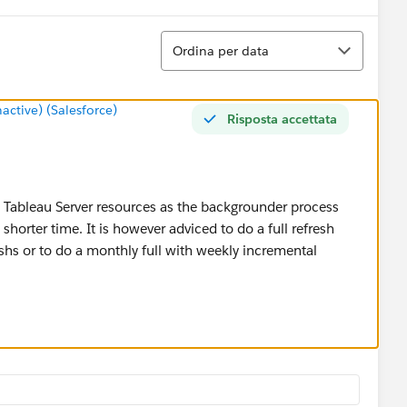
Ordina
Ordina per data
tive) (Salesforce)
Risposta accettata
e Tableau Server resources as the backgrounder process
shorter time. It is however adviced to do a full refresh
shs or to do a monthly full with weekly incremental