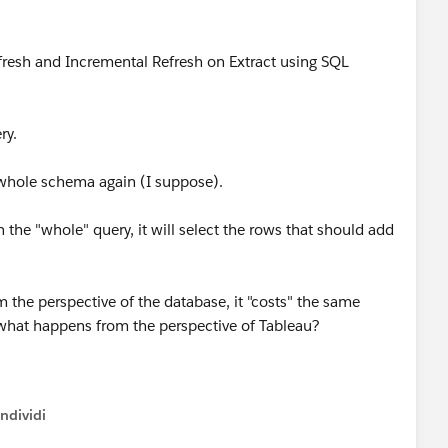
efresh and Incremental Refresh on Extract using SQL
ry.
e whole schema again (I suppose).
n the "whole" query, it will select the rows that should add
 the perspective of the database, it "costs" the same
 what happens from the perspective of Tableau?
ndividi
w menu