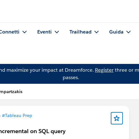
Connetti
Eventi
Trailhead
Guida
and maximize your impact at Dreamforce.
Register
three or m
passes.
mpartzakis
n
#Tableau Prep
 Incremental on SQL query