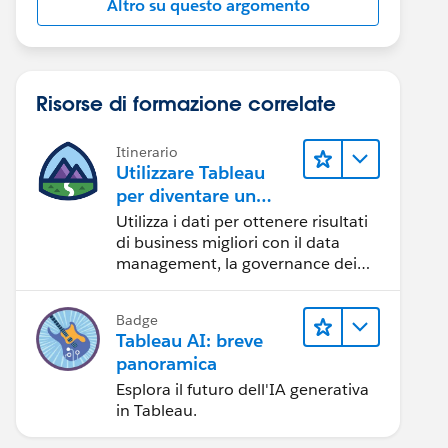
Altro su questo argomento
Risorse di formazione correlate
Itinerario
Utilizzare Tableau
per diventare un
team orientato ai
Utilizza i dati per ottenere risultati
dati
di business migliori con il data
management, la governance dei
dati, gli strumenti di visualizzazione
dei dati, la condivisione di storie
Badge
basate sui dati e la collaborazione.
Tableau AI: breve
panoramica
Esplora il futuro dell'IA generativa
in Tableau.