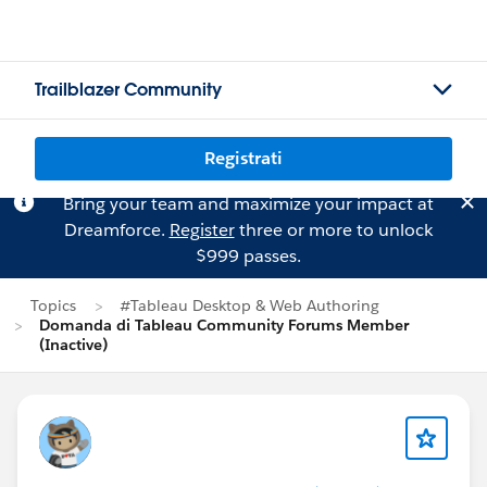
Trailblazer Community
Registrati
Bring your team and maximize your impact at
Dreamforce.
Register
three or more to unlock
$999 passes.
Topics
#Tableau Desktop & Web Authoring
Domanda di Tableau Community Forums Member
(Inactive)