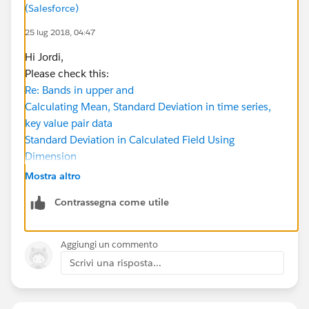
(Salesforce)
25 lug 2018, 04:47
Hi Jordi,
Please check this:
Re: Bands in upper and
Calculating Mean, Standard Deviation in time series,
key value pair data
Standard Deviation in Calculated Field Using
Dimension
BR,
Mostra altro
bharat
Contrassegna come utile
Aggiungi un commento
Scrivi una risposta...