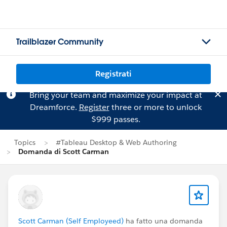
Trailblazer Community
Registrati
Bring your team and maximize your impact at
Dreamforce.
Register
three or more to unlock
$999 passes.
Topics
#Tableau Desktop & Web Authoring
Domanda di Scott Carman
Scott Carman (Self Employeed)
ha fatto una domanda