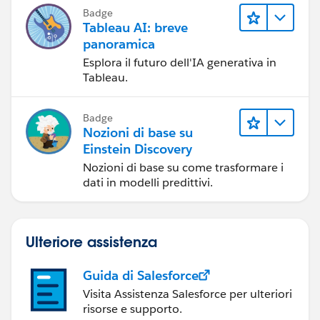
la condivisione di storie basate sui dati
Badge
e la collaborazione.
Tableau AI: breve
panoramica
Esplora il futuro dell'IA generativa in
Tableau.
Badge
Nozioni di base su
Einstein Discovery
Nozioni di base su come trasformare i
dati in modelli predittivi.
Ulteriore assistenza
Guida di Salesforce
Visita Assistenza Salesforce per ulteriori
risorse e supporto.