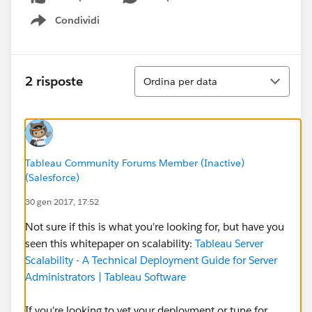
Condividi
Show menu
Ordina
2 risposte
Ordina per data
Tableau Community Forums Member (Inactive)
(Salesforce)
30 gen 2017, 17:52
Not sure if this is what you're looking for, but have you
seen this whitepaper on scalability:
Tableau Server
Scalability - A Technical Deployment Guide for Server
Administrators | Tableau Software
If you're looking to vet your deployment or tune for