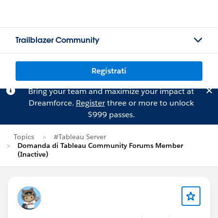
Trailblazer Community
Registrati
Bring your team and maximize your impact at
Dreamforce.
Register
three or more to unlock
$999 passes.
Topics
#Tableau Server
Domanda di Tableau Community Forums Member
(Inactive)