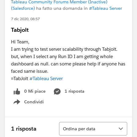
Tableau Community Forums Member (Inactive)
(Salesforce)
ha fatto una domanda in
#Tableau Server
7 dic 2020, 08:57
Tabjolt
Hi Team,
I am trying to test server scalability through Tabjolt.
but, when I select any Run ID I am getting whole
dashboard as null. can some please help if anyone has
faced same issue.
⌗TabJolt​
#Tableau Server
​
0 Mi piace
1 risposta
Condividi
Show menu
Ordina
1 risposta
Ordina per data