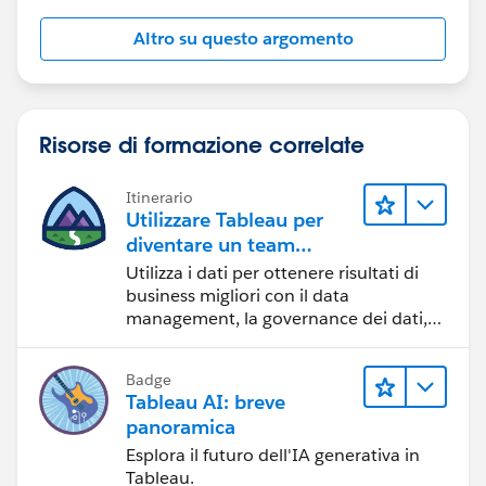
Altro su questo argomento
Risorse di formazione correlate
Itinerario
Utilizzare Tableau per
diventare un team
orientato ai dati
Utilizza i dati per ottenere risultati di
business migliori con il data
management, la governance dei dati,
gli strumenti di visualizzazione dei dati,
la condivisione di storie basate sui dati
Badge
e la collaborazione.
Tableau AI: breve
panoramica
Esplora il futuro dell'IA generativa in
Tableau.