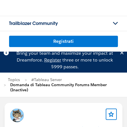
Trailblazer Community
Registrati
Bring your team and maximize your impact at
Dreamforce.
Register
three or more to unlock
$999 passes.
Topics
#Tableau Server
Domanda di Tableau Community Forums Member
(Inactive)