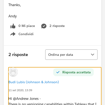
Thanks,
Andy
0 Mi piace
2 risposte
Condividi
Show menu
Ordina
2 risposte
Ordina per data
Risposta accettata
Budi Lubis (Johnson & Johnson)
11 set 2020, 13:39
Hi @Andrew Jones​ -
There is no versioning capabilities within Tableau that I