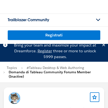
Trailblazer Community
Registrati
Bring your team and maximize your impact at
Dreamforce.
Register
three or more to unlock
$999 passes.
Topics
#Tableau Desktop & Web Authoring
Domanda di Tableau Community Forums Member
(Inactive)