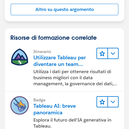
Altro su questo argomento
Risorse di formazione correlate
Itinerario
Utilizzare Tableau per
diventare un team
orientato ai dati
Utilizza i dati per ottenere risultati di
business migliori con il data
management, la governance dei dati,
gli strumenti di visualizzazione dei dati,
la condivisione di storie basate sui dati
Badge
e la collaborazione.
Tableau AI: breve
panoramica
Esplora il futuro dell'IA generativa in
Tableau.