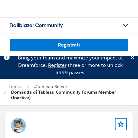
Trailblazer Community
Registrati
Bring your team and maximize your impact at
Dreamforce.
Register
three or more to unlock
$999 passes.
Topics
#Tableau Server
Domanda di Tableau Community Forums Member
(Inactive)