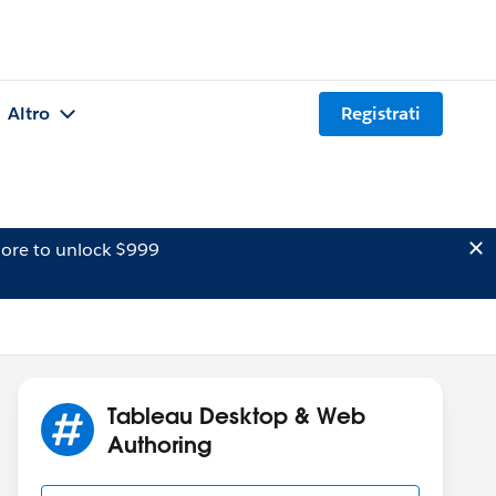
Altro
Registrati
ore to unlock $999
Tableau Desktop & Web
Authoring