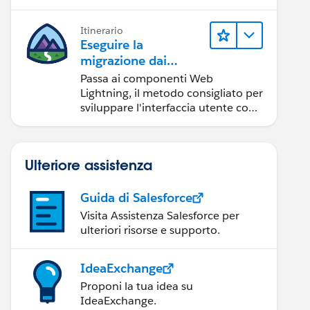
Itinerario
Eseguire la
migrazione dai
componenti
Passa ai componenti Web
Visualforce ai
Lightning, il metodo consigliato per
componenti Web
sviluppare l'interfaccia utente con
Salesforce.
Lightning
Ulteriore assistenza
Guida di Salesforce
Visita Assistenza Salesforce per
ulteriori risorse e supporto.
IdeaExchange
Proponi la tua idea su
IdeaExchange.