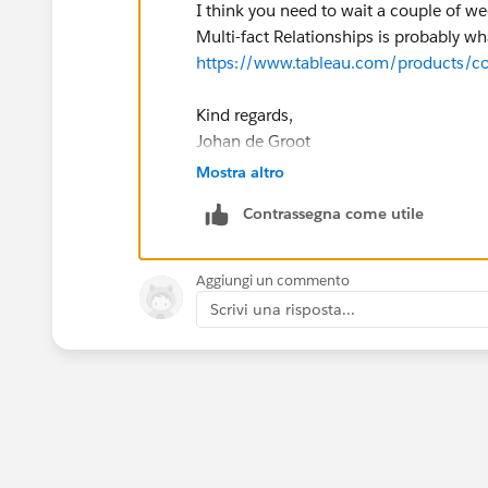
I think you need to wait a couple of we
Multi-fact Relationships is probably w
https://www.tableau.com/products/
Kind regards,
Johan de Groot
Mostra altro
If this post resolves the question, woul
Contrassegna come utile
This will help other users find the sa
answered questions.
Aggiungi un commento
Scrivi una risposta...