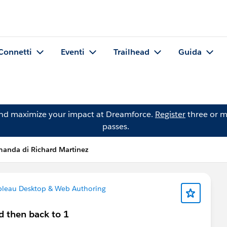
Connetti
Eventi
Trailhead
Guida
and maximize your impact at Dreamforce.
Register
three or m
passes.
anda di Richard Martinez
leau Desktop & Web Authoring
d then back to 1