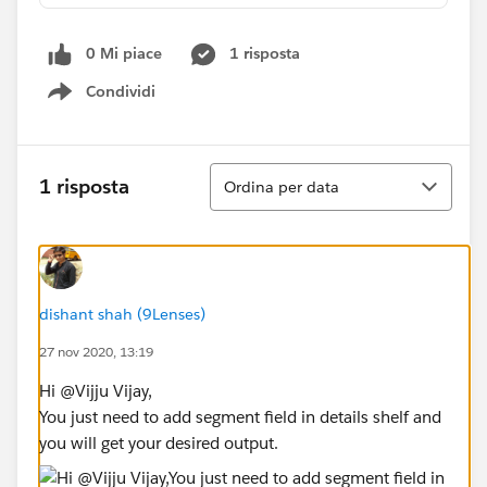
0 Mi piace
1 risposta
Condividi
Show menu
Ordina
1 risposta
Ordina per data
dishant shah (9Lenses)
27 nov 2020, 13:19
Hi @Vijju Vijay​,
You just need to add segment field in details shelf and
you will get your desired output.