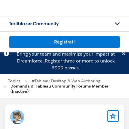
Trailblazer Community
Registrati
Bring your team and maximize your impact at
Dreamforce.
Register
three or more to unlock
$999 passes.
Topics
#Tableau Desktop & Web Authoring
Domanda di Tableau Community Forums Member
(Inactive)