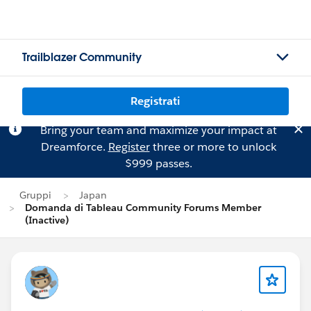
Trailblazer Community
Registrati
Bring your team and maximize your impact at
Dreamforce.
Register
three or more to unlock
$999 passes.
Gruppi
Japan
Domanda di Tableau Community Forums Member
(Inactive)