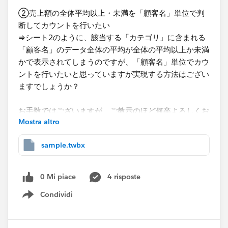
②​売上額の全体平均以上・未満を「顧客名」単位で判
断してカウントを行いたい
​⇒シート2のように、該当する「カテゴリ」に含まれる
「顧客名」のデータ全体の平均が全体の平均以上か未満
かで表示されてしまうのですが、「顧客名」単位でカウ
ントを行いたいと思っていますが実現する方法はござい
ますでしょうか？​
お手数ではございますが、ご教示のほど何卒よろしくお
Mostra altro
願いいたします。
sample.twbx
0 Mi piace
4 risposte
Condividi
Show menu