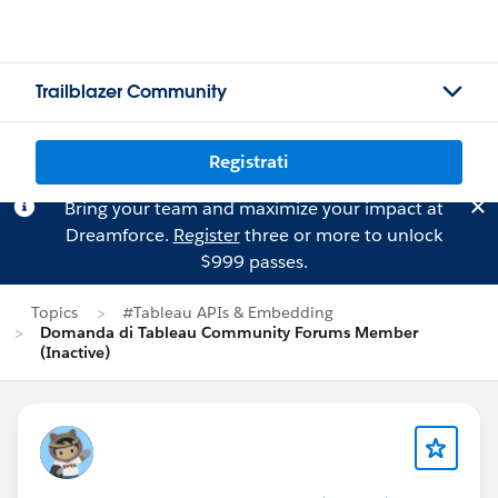
Trailblazer Community
Registrati
Bring your team and maximize your impact at
Dreamforce.
Register
three or more to unlock
$999 passes.
Topics
#Tableau APIs & Embedding
Domanda di Tableau Community Forums Member
(Inactive)