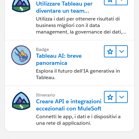
Utilizzare Tableau per
diventare un team
orientato ai dati
Utilizza i dati per ottenere risultati di
business migliori con il data
management, la governance dei dati,
gli strumenti di visualizzazione dei dati,
la condivisione di storie basate sui dati
Badge
e la collaborazione.
Tableau AI: breve
panoramica
Esplora il futuro dell'IA generativa in
Tableau.
Itinerario
Creare API e integrazioni
eccezionali con MuleSoft
Connetti le app, i dati e i dispositivi a
una rete di applicazioni.