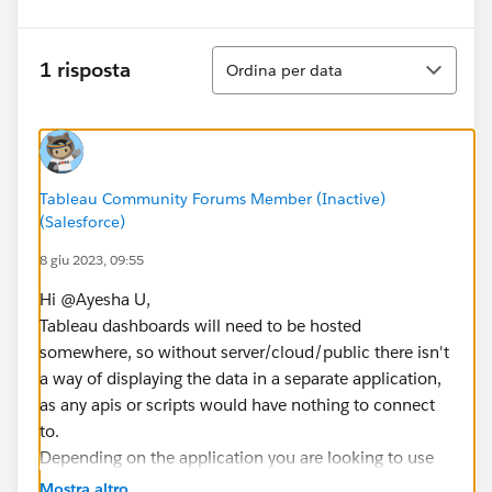
Ordina
1 risposta
Ordina per data
Tableau Community Forums Member (Inactive)
(Salesforce)
8 giu 2023, 09:55
Hi @Ayesha U​,
Tableau dashboards will need to be hosted
somewhere, so without server/cloud/public there isn't
a way of displaying the data in a separate application,
as any apis or scripts would have nothing to connect
to.
Depending on the application you are looking to use
this in Embedded Analytics might be the best option.
Mostra altro