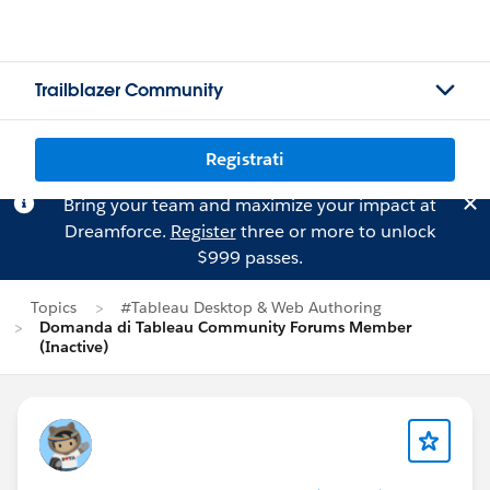
Trailblazer Community
Registrati
Bring your team and maximize your impact at
Dreamforce.
Register
three or more to unlock
$999 passes.
Topics
#Tableau Desktop & Web Authoring
Domanda di Tableau Community Forums Member
(Inactive)