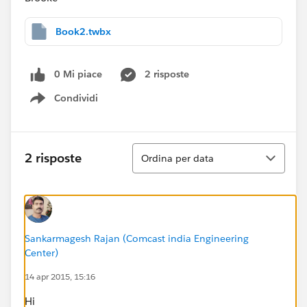
Book2.twbx
0 Mi piace
2 risposte
Condividi
Show menu
Ordina
2 risposte
Ordina per data
Sankarmagesh Rajan (Comcast india Engineering
Center)
14 apr 2015, 15:16
Hi