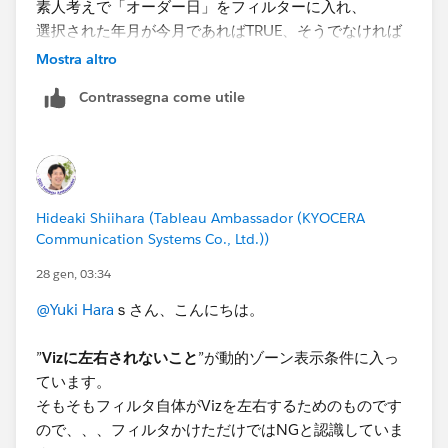
素人考えで「オーダー日」をフィルターに入れ、
元々質問では単一の年月で処理したいとのことでしたの
選択された年月が今月であればTRUE、そうでなければ
でDZVが有効と考えましたが、あなたはどのようなこと
FALSE、という判断でブール値になると思ったのです
Mostra altro
を実現しようとしていますか？補足説明をいただけたら
が、そうはならないということでしょうか…？
Contrassegna come utile
引き続き何か別のアプローチなどフォローできるものが
（オーダー日が日ごとでデータを持っているから？）
あるか検討してみたいと思います。よろしくお願いいた
します。
Hideaki Shiihara (Tableau Ambassador (KYOCERA
Communication Systems Co., Ltd.))
28 gen, 03:34
@Yuki Hara
ｓさん、こんにちは。
”
Vizに左右されないこと
”が動的ゾーン表示条件に入っ
ています。
そもそもフィルタ自体がVizを左右するためのものです
ので、、、フィルタかけただけではNGと認識していま