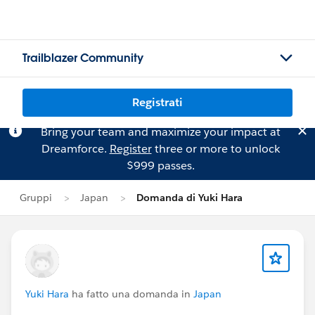
Trailblazer Community
Registrati
Bring your team and maximize your impact at
Dreamforce.
Register
three or more to unlock
$999 passes.
Gruppi
Japan
Domanda di Yuki Hara
Yuki Hara
ha fatto una domanda in
Japan