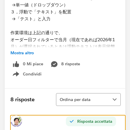
→単一値（ドロップダウン）
３，浮動で「テキスト」を配置
→「テスト」と入力
作業環境は上記の通りで、
オーダー日フィルターで当月（現在であれば2026年1
月）が選択されているときは浮動テキストは表示状態
Mostra altro
で、
それ以外であれば浮動テキストが非表示になるように設
0 Mi piace
8 risposte
定したいです。
Condividi
レイアウトの「値を使用して表示状態を制御する」から
Show menu
設定したかったのですが、
「DATETRUNC("month",[オーダー日]) =
DATETRUNC("month",TODAY()-1)」
Ordina
8 risposte
Ordina per data
上記のような単純な計算フィールドを作っても設定でき
ませんでした。
Risposta accettata
実現するための手順をご教示いただけますと幸いで