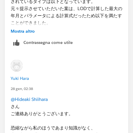
されているタイプは以下となっています。
元々提示させていただいた案は、LODで計算した最大の
年月とパラメータによる計算式だったため以下を満たす
ことができました。
Mostra altro
通常の日付はディメンションで一意の値ではないため、
Contrassegna come utile
以下の条件が満たせず期待する動作にならないと思われ
ます。
https://help.tableau.com/current/pro/desktop/ja-
jp/dynamic_zone_visibility.htm
Yuki Hara
28 gen, 02:38
@Hideaki Shiihara
さん
ご連絡ありがとうございます。
恐縮ながら私のほうであまり知識がなく、