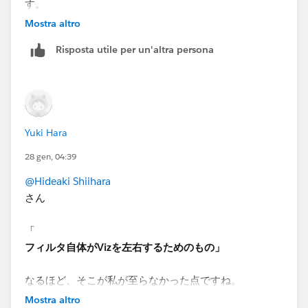
す。
LODで処理した最大の年月やパラメータで選択した日付
Mostra altro
は一意の日付となりますが、シート上のフィルタを適用
Risposta utile per un'altra persona
して絞っただけのOederDateのカラムでは一意の値と
Tableauでは判断していないのではと考えています。
(Tableauヘルプにも細かく記載がないため厳密に
Tableauの処理を確認できたわけではないですが、Vizに
左右されないという条件は、シートのフィルタ等が適用
Yuki Hara
される前にDZVの可否を判定するということかと思いま
す。パラメータやLODなどはシート上で表現される前に
28 gen, 04:39
既に一意の値になっていますので)
@Hideaki Shiihara
さん
私が回答できるのはここまでとなります。
もしご納得いただけないようでしたら誠に申し訳ござい
「
ません。
フィルタ自体がVizを左右するためのもの」
少しでもお役に立てれば幸いです。
なるほど、そこが私が至らなかった点ですね。
Mostra altro