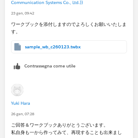
Communication Systems Co., Ltd.))
23 gen, 09:42
ワークブックを添付しますのでよろしくお願いいたしま
<calc>
す。
sample_wb_c260123.twbx
DZV calc
以下は最大の年月と年月パラメータの計算ですが、その
結果に対してLODを設定することでDZVの値として利用
Contrassegna come utile
できます。
Yuki Hara
Setting DZV (ダッシュボード上のDZV設定)
26 gen, 07:28
ご回答＆ワークブックありがとうございます。
私自身も一から作ってみて、再現することも出来まし