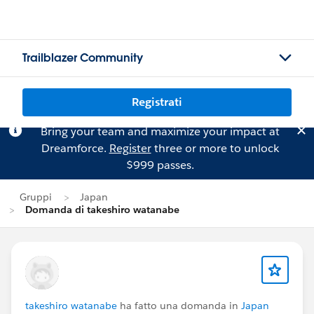
Trailblazer Community
Registrati
Bring your team and maximize your impact at
Dreamforce.
Register
three or more to unlock
$999 passes.
Gruppi
Japan
Domanda di takeshiro watanabe
takeshiro watanabe
ha fatto una domanda in
Japan