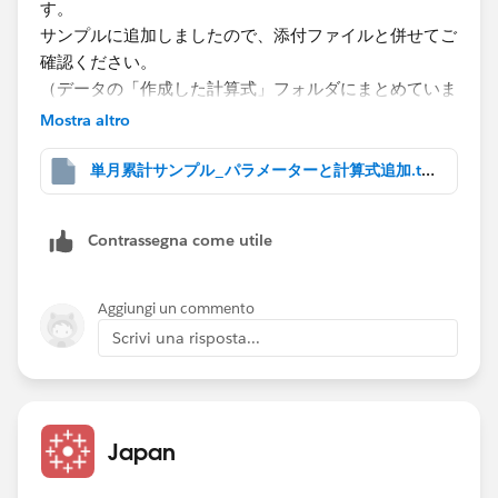
す。
サンプルに追加しましたので、添付ファイルと併せてご
確認ください。
（データの「作成した計算式」フォルダにまとめていま
す。パラメーターは同じフォルダにまとめられなかった
Mostra altro
ので、パラメーター欄を参照ください。）
単月累計サンプル_パラメーターと計算式追加.twbx
１．日付のパラメーターを作成してシートに表示させる
２．パラメーターで指定された年と月を取得する計算式
Contrassegna come utile
を作る（4月始まりの会計年度を使われているのかなと
想像して1-3月に対する分岐処理を入れていますが、1
月始まりの会計年度の場合はこの分岐をなくす）
Aggiungi un commento
３．オーダー日の年と月をカスタム日付の機能で整数値
Scrivi una risposta...
として取得
４．計算式で上記を組み合わせた真偽判定式を作る
５．４番で作った計算式をフィルターにセットする（こ
のフィルターを操作するのではなく、あくまで１番のパ
Japan
ラメーターでフィルターに該当する条件を動的に変化さ
せる、ということになります）