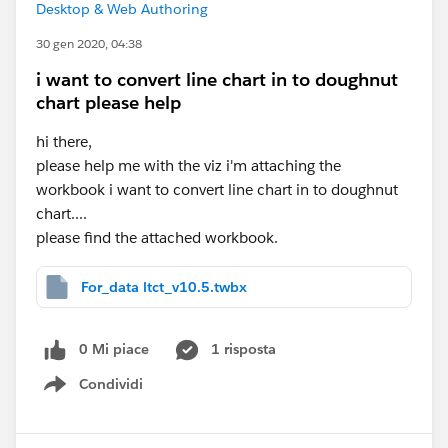
Desktop & Web Authoring
30 gen 2020, 04:38
i want to convert line chart in to doughnut
chart please help
hi there,
please help me with the viz i'm attaching the
workbook i want to convert line chart in to doughnut
chart....
please find the attached workbook.
For_data ltct_v10.5.twbx
0 Mi piace
1 risposta
Condividi
Show menu