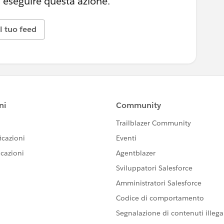
 eseguire questa azione.
l tuo feed