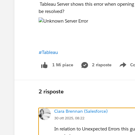
Tableau Server shows this error when opening 
be resolved?
#Tableau
2 risposte
Co
1 Mi piace
Sho
2 risposte
Ciara Brennan (Salesforce)
30 ott 2025, 08:22
In relation to Unexpected Errors this g