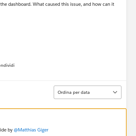
the dashboard. What caused this issue, and how can it
ndividi
w menu
Ordina
Ordina per data
uide by
@Matthias Giger