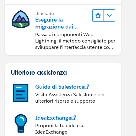
Itinerario
Eseguire la
migrazione dai
componenti Aura ai
Passa ai componenti Web
componenti Web
Lightning, il metodo consigliato per
Lightning
sviluppare l'interfaccia utente con
Salesforce.
Ulteriore assistenza
Guida di Salesforce
Visita Assistenza Salesforce per
ulteriori risorse e supporto.
IdeaExchange
Proponi la tua idea su
IdeaExchange.