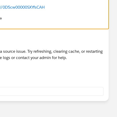
eed/0D5cw00000SXYfsCAH
na
a source issue. Try refreshing, clearing cache, or restarting
he logs or contact your admin for help.