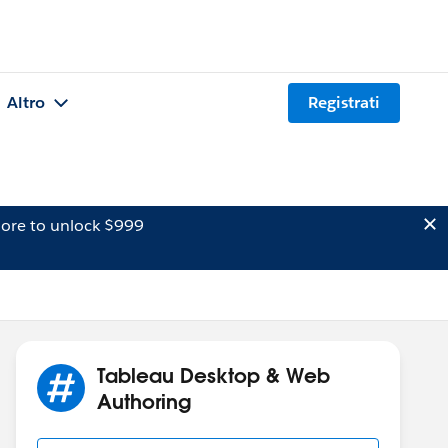
Altro
Registrati
ore to unlock $999
Tableau Desktop & Web
Authoring