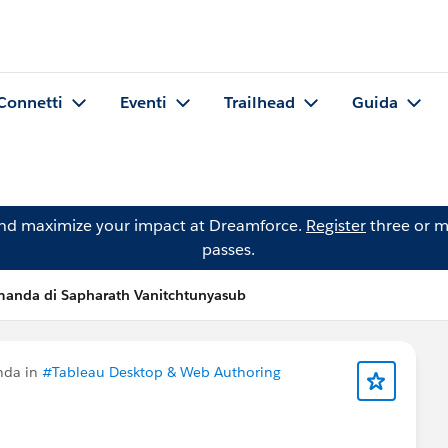
Connetti
Eventi
Trailhead
Guida
and maximize your impact at Dreamforce.
Register
three or m
passes.
anda di Sapharath Vanitchtunyasub
nda in
#Tableau Desktop & Web Authoring