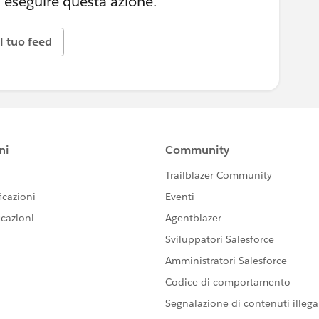
 eseguire questa azione.
l tuo feed