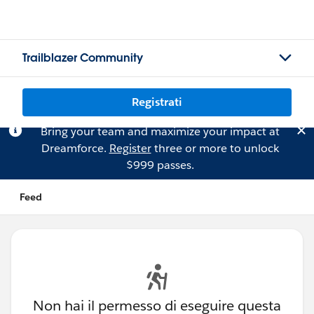
Trailblazer Community
Registrati
Bring your team and maximize your impact at
Dreamforce.
Register
three or more to unlock
$999 passes.
Feed
Non hai il permesso di eseguire questa