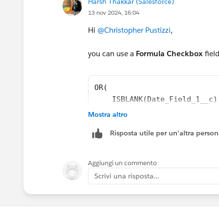
Harsh Thakkar (Salesforce)
13 nov 2024, 16:04
Hi
@Christopher Pustizzi
,
you can use a
Formula Checkbox
fiel
OR(
    ISBLANK(Date_Field_1__c)
    ISBLANK(Date_Field_2__c)
Mostra altro
    ISBLANK(Currency_Field__
Risposta utile per un'altra perso
)
Hope it helps you,
Aggiungi un commento
Scrivi una risposta...
Thanks