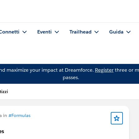
Connetti
Eventi
Trailhead
Guida
and maximize your impact at Dreamforce.
Register
three or m
passes.
izzi
a in
#Formulas
es