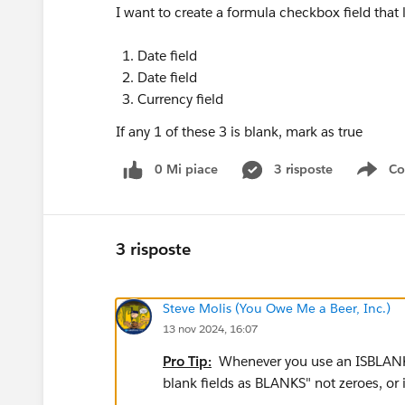
I want to create a formula checkbox field that l
Date field
Date field
Currency field
If any 1 of these 3 is blank, mark as true
0 Mi piace
3 risposte
Co
Sho
3 risposte
Steve Molis (You Owe Me a Beer, Inc.)
13 nov 2024, 16:07
Pro Tip:
Whenever you use an ISBLANK F
blank fields as BLANKS" not zeroes, or i