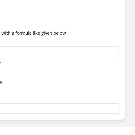
d with a formula like given below
,
,
c)
na