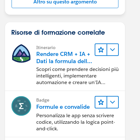
Altro su questo argomento
Risorse di formazione correlate
Itinerario
Rendere CRM + IA +
Dati la formula della
fiducia
Scopri come prendere decisioni più
intelligenti, implementare
automazione e creare un'IA
affidabile utilizzando i prodotti e le
tecnologie Salesforce più diffusi.
Badge
Formule e convalide
Personalizza le app senza scrivere
codice, utilizzando la logica point-
and-click.