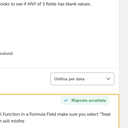
ooks to see if ANY of 3 fields has blank values.
ndividi
w menu
Ordina
Ordina per data
Risposta accettata
unction in a Formula Field make sure you select "Treat
t will misfire