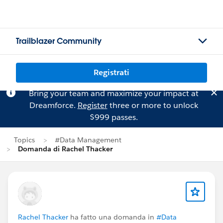
Trailblazer Community
Registrati
Bring your team and maximize your impact at
Dreamforce.
Register
three or more to unlock
$999 passes.
Topics
#Data Management
Domanda di Rachel Thacker
Rachel Thacker
ha fatto una domanda in
#Data